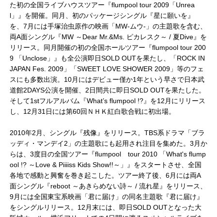
た初の全国ライブハウスツアー『flumpool tour 2009「Unrea
l」』を開催。同月、初のパッケージシングル『星に願いを』
を、7月には手塚治虫原作の映画「MW-ムウ-」の主題歌を含む、
両A面シングル『MW ～Dear Mr.&Ms. ピカレスク～ / 夏Dive』を
リリース。同月開催の初の全国ホールツアー『flumpool tour 200
9 「Unclose」』も全公演即日SOLD OUTを果たし、「ROCK IN
JAPAN Fes. 2009」「SWEET LOVE SHOWER 2009」等のフェ
スにも多数出演。10月にはデビュー僅か1年という早さで日本武
道館2DAYS公演を開催、2日間共に即日SOLD OUTを果たした。
そして1stフルアルバム『What’s flumpool !?』を12月にリリース
し、12月31日には第60回ＮＨＫ紅白歌合戦に初出場。
2010年2月、シングル『残像』をリリース。TBS系ドラマ「ブラ
ッディ・マンデイ2」の主題歌にも起用され注目を集めた。3月か
らは、3度目の全国ツアー『flumpool tour 2010 「What's flump
ool !? ～Love & Piiiiss Kids Show!!～」』をスタートさせ、全国
各地で感動と興奮を巻き起こした。ツアー終了後、6月には両A
面シングル『reboot ～あきらめない詩～ / 流れ星』をリリース、
9月には全国東宝系映画「君に届け」の同名主題歌『君に届け』
をシングルリリース。12月末には、即日SOLD OUTとなった大