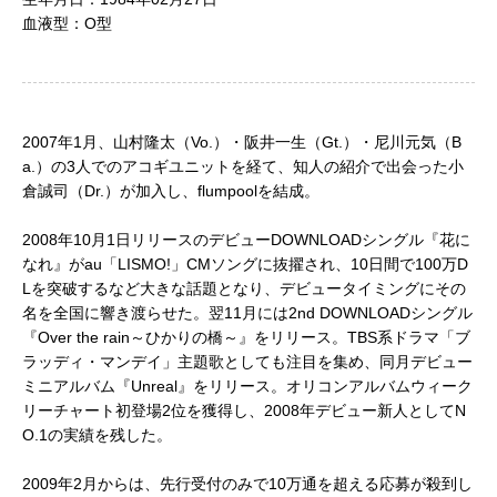
血液型：O型
2007年1月、山村隆太（Vo.）・阪井一生（Gt.）・尼川元気（B
a.）の3人でのアコギユニットを経て、知人の紹介で出会った小
倉誠司（Dr.）が加入し、flumpoolを結成。
2008年10月1日リリースのデビューDOWNLOADシングル『花に
なれ』がau「LISMO!」CMソングに抜擢され、10日間で100万D
Lを突破するなど大きな話題となり、デビュータイミングにその
名を全国に響き渡らせた。翌11月には2nd DOWNLOADシングル
『Over the rain～ひかりの橋～』をリリース。TBS系ドラマ「ブ
ラッディ・マンデイ」主題歌としても注目を集め、同月デビュー
ミニアルバム『Unreal』をリリース。オリコンアルバムウィーク
リーチャート初登場2位を獲得し、2008年デビュー新人としてN
O.1の実績を残した。
2009年2月からは、先行受付のみで10万通を超える応募が殺到し