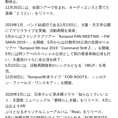
動休止。
12月26日には、全国ツアーで生まれ、オーディエンスと育てた
楽曲「とうとい」をリリース。
2019年1月、バンド結成日である1月13日に、大阪・天王寺公園
にてゲリラライブを実施、活動再開を発表。
2月からはファンクラブツアー「flumpool FAN MEETING ～FM
SAKAI 2019～」を開催、5月からは22都市24公演の全国ホール
ツアー『flumpool 9th tour 2019「Command Shift Z」』を開催。
9月には同ツアーのスぺシャル公演として初の香港単独公演も行
い、大盛況のうちに全公演を終了。
5月22日には、活動再開後初のシングルとなる「HELP」を発
売。
12月30日に『flumpool年末ライブ「FOR ROOTS」 ～シロテ
ン・フィールズ・ワンスモア～』を開催。
2020年2月には、日本テレビ系水曜ドラマ「知らなくていいコ
ト」主題歌 ニューシングル『素晴らしき嘘』をリリース、4月に
はおよそ4年
ぶりとなるオリジナルニューアルバム『Real』をリリース。
8月に故郷大阪での特別なライブにつけられる「FOR ROOTS」