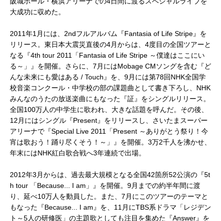
阪城ホール・横浜アリーナでの4日間に渡るスペシャルライブを
大成功に収めた。
2011年1月には、2ndフルアルバム『Fantasia of Life Stripe』を
リリース。東日本大震災直後の4月からは、4度目の全国ツアーと
なる『4th tour 2011「Fantasia of Life Stripe ～僕達はここにい
る～」』を開催。さらに、7月にはMobage CMソングを含む『ど
んな未来にも愛はある / Touch』を、9月には第78回NHK全国学
校音楽コンクール・中学校の部の課題曲として書き下ろし、NHK
みんなのうたの放送楽曲にもなった『証』をシングルリリース。
全国100万人の中学生に歌われ、大きな話題を呼んだ。その後、
12月にはシングル『Present』をリリースし、さいたまスーパー
アリーナで『Special Live 2011「Present ～ありがとう祭り！今
宵は歌おう！踊り尽くそう！～」』を開催。3万2千人を沸かせ、
年末にはNHK紅白歌合戦へ3年連続で出場。
2012年3月からは、過去最大規模となる全国42箇所52公演の『5t
h tour 「Because... I am」』を開催。9月までの約半年間に渡
り、延べ10万人を動員した。また、7月にこのツアーのテーマと
もなった『Because... I am』を、11月にTBS系ドラマ「レジデン
ト～5人の研修医」の主題歌としても注目を集めた『Answer』を