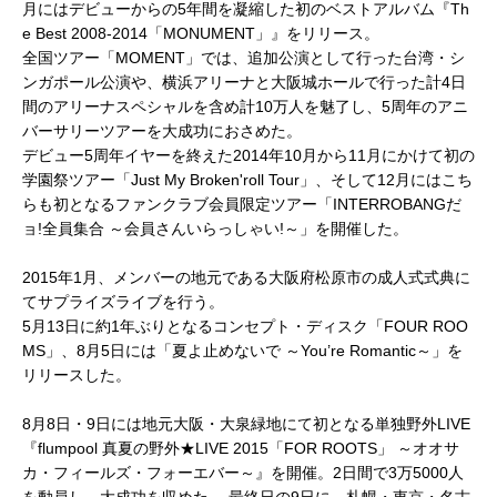
月にはデビューからの5年間を凝縮した初のベストアルバム『Th
e Best 2008-2014「MONUMENT」』をリリース。
全国ツアー「MOMENT」では、追加公演として行った台湾・シ
ンガポール公演や、横浜アリーナと大阪城ホールで行った計4日
間のアリーナスペシャルを含め計10万人を魅了し、5周年のアニ
バーサリーツアーを大成功におさめた。
デビュー5周年イヤーを終えた2014年10月から11月にかけて初の
学園祭ツアー「Just My Broken'roll Tour」、そして12月にはこち
らも初となるファンクラブ会員限定ツアー「INTERROBANGだ
ョ!全員集合 ～会員さんいらっしゃい!～」を開催した。
2015年1月、メンバーの地元である大阪府松原市の成人式式典に
てサプライズライブを行う。
5月13日に約1年ぶりとなるコンセプト・ディスク「FOUR ROO
MS」、8月5日には「夏よ止めないで ～You’re Romantic～」を
リリースした。
8月8日・9日には地元大阪・大泉緑地にて初となる単独野外LIVE
『flumpool 真夏の野外★LIVE 2015「FOR ROOTS」 ～オオサ
カ・フィールズ・フォーエバー～』を開催。2日間で3万5000人