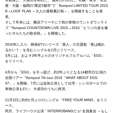
を動員し、大成功を収めた。 最終日の9日に、札幌・東京・名古
屋・大阪・福岡の“限定5都市”で「flumpool LIMITED TOUR 2015
R→LOOF PLAN ～大人の屋根裏計画～」を開催することを発
表。
そして年末には、横浜アリーナにて初の単独カウントダウンライ
ブ『flumpool COUNTDOWN LIVE 2015→2016「ヒツジの皮を被
ったサルたちの歌合戦」』を開催した。
2016年に入り、映画&TVシリーズ「亜人」の主題歌「夜は眠れ
るかい？」を含むシングルを2月にリリース。
3月には、およそ3年半ぶりのオリジナルフルアルバム「EGG」
をリリース。
4月から「EGG」を引っ提げ、約2年ぶりとなる14都市22公演の
全国ツアー『flumpool 7th tour 2016「WHAT ABOUT EGG
S?」』を開催。7月には追加公演として台湾・シンガポールでの
単独公演も行い、大成功のうちに終演。
11月2日に約9か月ぶりのシングル「FREE YOUR MIND」をリリ
ース。
同月、ライブハウス公演「INTERROBANGだョ! 全員集合 ～もし