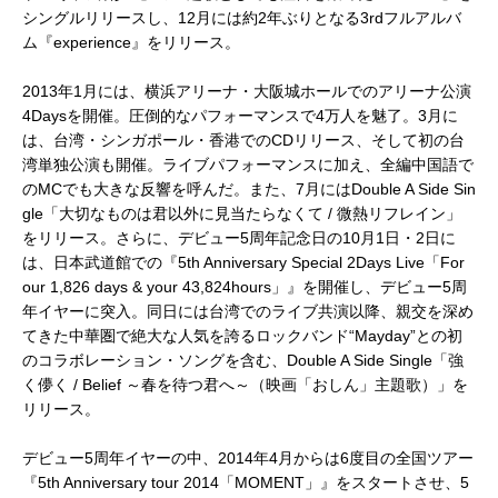
シングルリリースし、12月には約2年ぶりとなる3rdフルアルバ
ム『experience』をリリース。
2013年1月には、横浜アリーナ・大阪城ホールでのアリーナ公演
4Daysを開催。圧倒的なパフォーマンスで4万人を魅了。3月に
は、台湾・シンガポール・香港でのCDリリース、そして初の台
湾単独公演も開催。ライブパフォーマンスに加え、全編中国語で
のMCでも大きな反響を呼んだ。また、7月にはDouble A Side Sin
gle「大切なものは君以外に見当たらなくて / 微熱リフレイン」
をリリース。さらに、デビュー5周年記念日の10月1日・2日に
は、日本武道館での『5th Anniversary Special 2Days Live「For
our 1,826 days & your 43,824hours」』を開催し、デビュー5周
年イヤーに突入。同日には台湾でのライブ共演以降、親交を深め
てきた中華圏で絶大な人気を誇るロックバンド“Mayday”との初
のコラボレーション・ソングを含む、Double A Side Single「強
く儚く / Belief ～春を待つ君へ～（映画「おしん」主題歌）」を
リリース。
デビュー5周年イヤーの中、2014年4月からは6度目の全国ツアー
『5th Anniversary tour 2014「MOMENT」』をスタートさせ、5