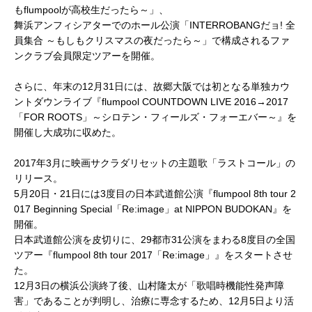
もflumpoolが高校生だったら～」、
舞浜アンフィシアターでのホール公演「INTERROBANGだョ! 全
員集合 ～もしもクリスマスの夜だったら～」で構成されるファ
ンクラブ会員限定ツアーを開催。
さらに、年末の12月31日には、故郷大阪では初となる単独カウ
ントダウンライブ『flumpool COUNTDOWN LIVE 2016→2017
「FOR ROOTS」～シロテン・フィールズ・フォーエバー～』を
開催し大成功に収めた。
2017年3月に映画サクラダリセットの主題歌「ラストコール」の
リリース。
5月20日・21日には3度目の日本武道館公演『flumpool 8th tour 2
017 Beginning Special「Re:image」at NIPPON BUDOKAN』を
開催。
日本武道館公演を皮切りに、29都市31公演をまわる8度目の全国
ツアー『flumpool 8th tour 2017「Re:image」』をスタートさせ
た。
12月3日の横浜公演終了後、山村隆太が「歌唱時機能性発声障
害」であることが判明し、治療に専念するため、12月5日より活