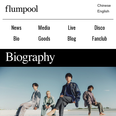
Chinese
English
News
Media
Live
Disco
Bio
Goods
Blog
Fanclub