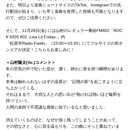
また、明日より楽曲ショートサイズのTikTok、Instagramでの先
行配信が始まり、いち早く楽曲を使用した投稿も可能となります
ので、ぜひご活用ください。
そして、11月28日(金) には山村のレギュラー番組FM802「ROC
K KIDS 802 -Lisa Lit Friday-」内
「松原市Radio Fields」（23:00〜23:20）にてフルサイズの初オ
ンエアが決定！こちらもお楽しみに！
＜山村隆太(Vo.)コメント＞
冬の空気の中で吐いた息が、濃く、静かに形を持つ瞬間がありま
す。
本来は触れられないはずの温度が、“記憶の影”を起こすように立
ち上がってくる。
それはまるで、大切な人との思い出が“熱ければ熱いほど輪郭を
持つ”という、
人間の皮肉で不思議な感覚に似ているなと思いました。
消えていくものほど、なぜか強く残ってしまうことがあって、
その切なさと、心に宿る温もりを、この曲にそっと重ねていま