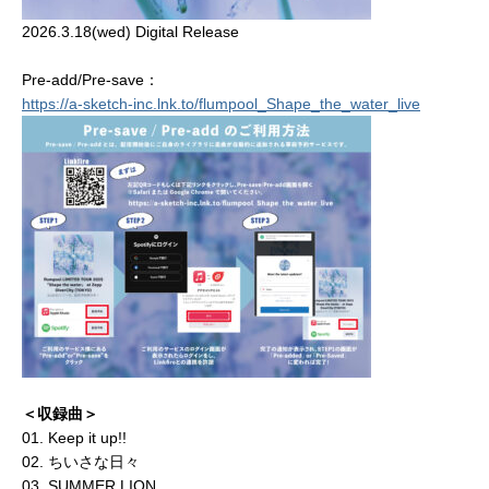
2026.3.18(wed) Digital Release
Pre-add/Pre-save：
https://a-sketch-inc.lnk.to/flumpool_Shape_the_water_live
＜収録曲＞
01. Keep it up!!
02. ちいさな日々
03. SUMMER LION