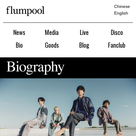
Chinese
English
News
Media
Live
Disco
Bio
Goods
Blog
Fanclub