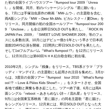
た初の全国ライブハウスツアー『flumpool tour 2009「Unrea
l」』を開催。同月、初のパッケージシングル『星に願いを』
を、7月には手塚治虫原作の映画「MW-ムウ-」の主題歌を含む、
両A面シングル『MW ～Dear Mr.&Ms. ピカレスク～ / 夏Dive』を
リリース。同月開催の初の全国ホールツアー『flumpool tour 200
9 「Unclose」』も全公演即日SOLD OUTを果たし、「ROCK IN
JAPAN Fes. 2009」「SWEET LOVE SHOWER 2009」等のフェ
スにも多数出演。10月にはデビュー僅か1年という早さで日本武
道館2DAYS公演を開催、2日間共に即日SOLD OUTを果たした。
そして1stフルアルバム『What’s flumpool !?』を12月にリリース
し、12月31日には第60回ＮＨＫ紅白歌合戦に初出場。
2010年2月、シングル『残像』をリリース。TBS系ドラマ「ブラ
ッディ・マンデイ2」の主題歌にも起用され注目を集めた。3月か
らは、3度目の全国ツアー『flumpool tour 2010 「What's flump
ool !? ～Love & Piiiiss Kids Show!!～」』をスタートさせ、全国
各地で感動と興奮を巻き起こした。ツアー終了後、6月には両A
面シングル『reboot ～あきらめない詩～ / 流れ星』をリリース、
9月には全国東宝系映画「君に届け」の同名主題歌『君に届け』
をシングルリリース。12月末には、即日SOLD OUTとなった大