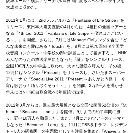
阪城ホール・横浜アリーナでの4日間に渡るスペシャルライブを
大成功に収めた。
2011年1月には、2ndフルアルバム『Fantasia of Life Stripe』を
リリース。東日本大震災直後の4月からは、4度目の全国ツアーと
なる『4th tour 2011「Fantasia of Life Stripe ～僕達はここにい
る～」』を開催。さらに、7月にはMobage CMソングを含む『ど
んな未来にも愛はある / Touch』を、9月には第78回NHK全国学
校音楽コンクール・中学校の部の課題曲として書き下ろし、NHK
みんなのうたの放送楽曲にもなった『証』をシングルリリース。
全国100万人の中学生に歌われ、大きな話題を呼んだ。その後、
12月にはシングル『Present』をリリースし、さいたまスーパー
アリーナで『Special Live 2011「Present ～ありがとう祭り！今
宵は歌おう！踊り尽くそう！～」』を開催。3万2千人を沸かせ、
年末にはNHK紅白歌合戦へ3年連続で出場。
2012年3月からは、過去最大規模となる全国42箇所52公演の『5t
h tour 「Because... I am」』を開催。9月までの約半年間に渡
り、延べ10万人を動員した。また、7月にこのツアーのテーマと
もなった『Because... I am』を、11月にTBS系ドラマ「レジデン
ト～5人の研修医」の主題歌としても注目を集めた『Answer』を