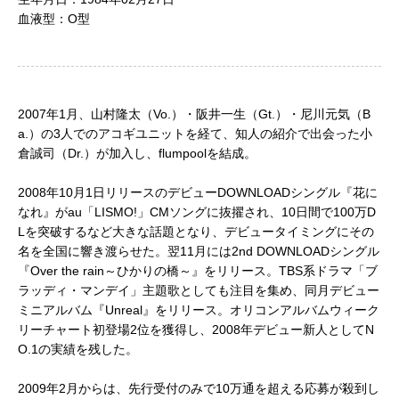
血液型：O型
2007年1月、山村隆太（Vo.）・阪井一生（Gt.）・尼川元気（B
a.）の3人でのアコギユニットを経て、知人の紹介で出会った小
倉誠司（Dr.）が加入し、flumpoolを結成。
2008年10月1日リリースのデビューDOWNLOADシングル『花に
なれ』がau「LISMO!」CMソングに抜擢され、10日間で100万D
Lを突破するなど大きな話題となり、デビュータイミングにその
名を全国に響き渡らせた。翌11月には2nd DOWNLOADシングル
『Over the rain～ひかりの橋～』をリリース。TBS系ドラマ「ブ
ラッディ・マンデイ」主題歌としても注目を集め、同月デビュー
ミニアルバム『Unreal』をリリース。オリコンアルバムウィーク
リーチャート初登場2位を獲得し、2008年デビュー新人としてN
O.1の実績を残した。
2009年2月からは、先行受付のみで10万通を超える応募が殺到し