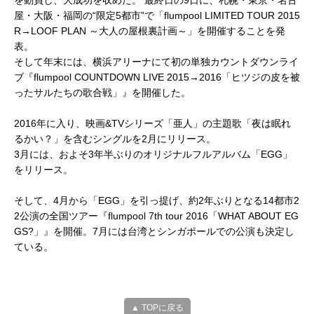
を動員し、大成功を収めた。 最終日の9日に、札幌・東京・名古
屋・大阪・福岡の“限定5都市”で「flumpool LIMITED TOUR 2015
R→LOOF PLAN ～大人の屋根裏計画～」を開催することを発
表。
そして年末には、横浜アリーナにて初の単独カウントダウンライ
ブ『flumpool COUNTDOWN LIVE 2015→2016「ヒツジの皮を被
ったサルたちの歌合戦」』を開催した。
2016年に入り、映画&TVシリーズ「亜人」の主題歌「夜は眠れ
るかい？」を含むシングルを2月にリリース。
3月には、およそ3年半ぶりのオリジナルフルアルバム「EGG」
をリリース。
そして、4月から「EGG」を引っ提げ、約2年ぶりとなる14都市2
2公演の全国ツアー『flumpool 7th tour 2016「WHAT ABOUT EG
GS?」』を開催。7月には台湾とシンガポールでの公演も決定し
ている。
▲ TOPに戻る