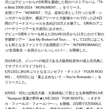
月にはデビューからの5年間を凝縮した初のベストアルバム『Th
e Best 2008-2014「MONUMENT」』をリリース。
全国ツアー「MOMENT」では、追加公演として行った台湾・シ
ンガポール公演や、横浜アリーナと大阪城ホールで行った計4日
間のアリーナスペシャルを含め計10万人を魅了し、5周年のアニ
バーサリーツアーを大成功におさめた。
デビュー5周年イヤーを終えた2014年10月から11月にかけて初の
学園祭ツアー「Just My Broken'roll Tour」、そして12月にはこち
らも初となるファンクラブ会員限定ツアー「INTERROBANGだ
ョ!全員集合 ～会員さんいらっしゃい!～」を開催した。
2015年1月、メンバーの地元である大阪府松原市の成人式式典に
てサプライズライブを行う。
5月13日に約1年ぶりとなるコンセプト・ディスク「FOUR ROO
MS」、8月5日には「夏よ止めないで ～You’re Romantic～」を
リリースした。
8月8日・9日には地元大阪・大泉緑地にて初となる単独野外LIVE
『flumpool 真夏の野外★LIVE 2015「FOR ROOTS」 ～オオサ
カ・フィールズ・フォーエバー～』を開催。2日間で3万5000人