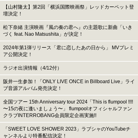
【山村隆太】第2回「横浜国際映画祭」レッドカーペット登
壇決定！
松下奈緒 主演映画『⾵の奏の君へ』の主題歌に新曲「いき
づく feat. Nao Matsushita」が決定！
2024年第1弾リリース「君に恋したあの日から」 MVプレミ
ア公開決定！
ラジオ出演情報（4/12付）
阪井一生参加！「ONLY LIVE ONCE in Billboard Live」ライ
ブ音源アルバム発売決定！
全国ツアー 15th Anniversary tour 2024「This is flumpool !!!!
〜15の夜に逢いましょう〜」 flumpoolオフィシャルファン
クラブINTERROBANG会員限定企画実施!!
「SWEET LOVE SHOWER 2023」ラブシャのYouTubeチ
ャンネルより特番配信決定！