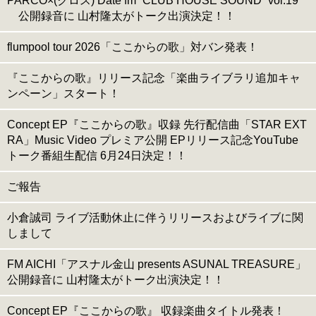
PARCO×(クロス) Date fm “CLUB HOUSE SOUND” vol.19
公開録音に 山村隆太がトーク出演決定！！
flumpool tour 2026「ここからの歌」対バン発表！
『ここからの歌』リリース記念「楽曲ライブラリ追加キャ
ンペーン」スタート！
Concept EP『ここからの歌』収録 先行配信曲「STAR EXT
RA」Music Video プレミア公開 EPリリース記念YouTube
トーク番組生配信 6月24日決定！！
ご報告
小倉誠司 ライブ活動休止に伴うリリースおよびライブに関
しまして
FM AICHI「アスナル金山 presents ASUNAL TREASURE」
公開録音に 山村隆太がトーク出演決定！！
Concept EP『ここからの歌』 収録楽曲タイトル発表！