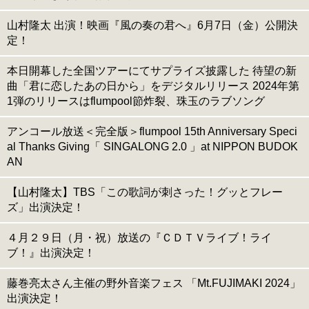
山村隆太 出演！映画『風の奏の君へ』6月7日（金）公開決
定！
本日開幕した全国ツアーにてサプライズ披露した 待望の新
曲「君に恋したあの日から」をデジタルリリース 2024年第
1弾のリリースはflumpool節炸裂、珠玉のラブソング
アンコール放送＜完全版＞flumpool 15th Anniversary Speci
al Thanks Giving「 SINGALONG 2.0 」at NIPPON BUDOK
AN
【山村隆太】TBS「この歌詞が刺さった！グッとフレー
ズ」出演決定！
４月２９日（月・祝）放送の『ＣＤＴＶライブ！ライ
ブ！』出演決定！
藤巻亮太さん主催の野外音楽フェス 「Mt.FUJIMAKI 2024」
出演決定！