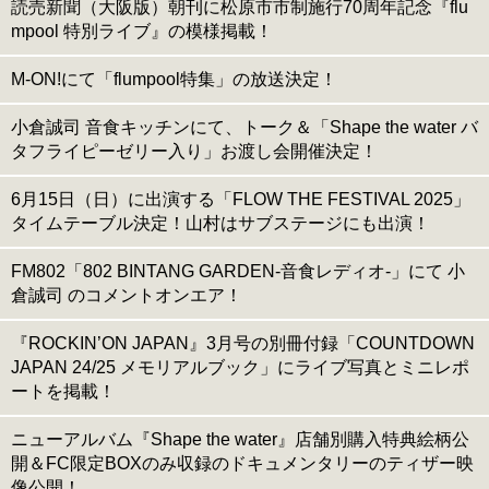
読売新聞（大阪版）朝刊に松原市市制施行70周年記念『flu
mpool 特別ライブ』の模様掲載！
M-ON!にて「flumpool特集」の放送決定！
小倉誠司 音食キッチンにて、トーク＆「Shape the water バ
タフライピーゼリー入り」お渡し会開催決定！
6月15日（日）に出演する「FLOW THE FESTIVAL 2025」
タイムテーブル決定！山村はサブステージにも出演！
FM802「802 BINTANG GARDEN-音食レディオ-」にて 小
倉誠司 のコメントオンエア！
『ROCKIN’ON JAPAN』3月号の別冊付録「COUNTDOWN
JAPAN 24/25 メモリアルブック」にライブ写真とミニレポ
ートを掲載！
ニューアルバム『Shape the water』店舗別購入特典絵柄公
開＆FC限定BOXのみ収録のドキュメンタリーのティザー映
像公開！