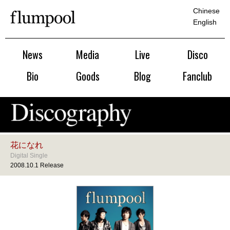
Chinese
English
News
Media
Live
Disco
Bio
Goods
Blog
Fanclub
花になれ
Digital Single
2008.10.1 Release