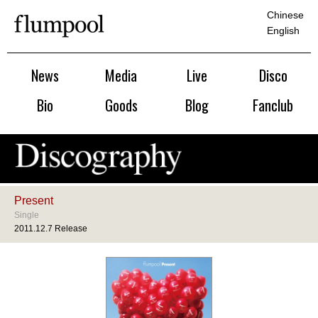
Chinese
English
News
Media
Live
Disco
Bio
Goods
Blog
Fanclub
Present
Single
2011.12.7 Release