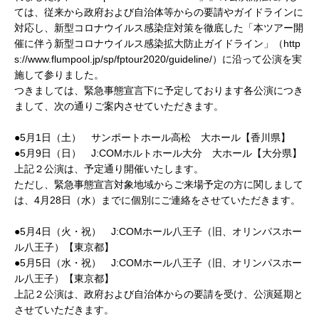
ては、従来から政府および自治体等からの要請やガイドラインに
対応し、新型コロナウイルス感染症対策を徹底した「本ツアー開
催に伴う新型コロナウイルス感染拡大防止ガイドライン」（http
s://www.flumpool.jp/sp/fptour2020/guideline/）に沿って公演を実
施して参りました。
つきましては、緊急事態宣言下に予定しております各公演につき
まして、次の通りご案内させていただきます。
●5月1日（土） サンポートホール高松 大ホール【香川県】
●5月9日（日） J:COMホルトホール大分 大ホール【大分県】
上記２公演は、予定通り開催いたします。
ただし、緊急事態宣言対象地域からご来場予定の方に関しまして
は、4月28日（水）までに個別にご連絡をさせていただきます。
●5月4日（火・祝） J:COMホール八王子（旧、オリンパスホー
ル八王子）【東京都】
●5月5日（水・祝） J:COMホール八王子（旧、オリンパスホー
ル八王子）【東京都】
上記２公演は、政府および自治体からの要請を受け、公演延期と
させていただきます。