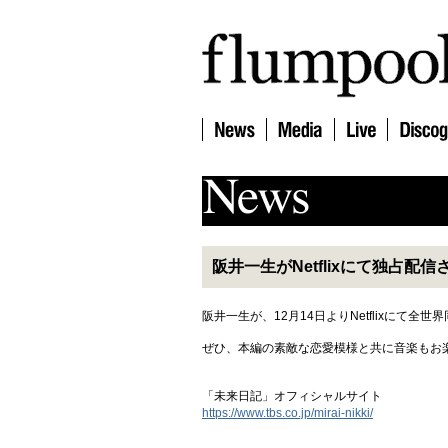
阪井一生がNetflixにて独占
阪井一生が、12月14日よりNetflixに
ぜひ、本編の素敵な恋愛模様と共に音楽もお
「未来日記」オフィシャルサイト
https://www.tbs.co.jp/mirai-nikki/