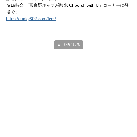
※16時台 「富良野ホップ炭酸水 Cheers!! with U」コーナーに登
場です
https://funky802.com/fcm/
▲ TOPに戻る