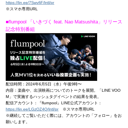
https://lin.ee/7SwvfiF/lntl/pr
※スマホ専用URL
■flumpool 「いきづく feat. Nao Matsushita」リリース
記念特別番組
配信時間：2024年6月5日（水）午後9時〜
内容：楽曲や、出演映画についてのトークを展開。「LINE VOO
M」で実施するハッシュタグイベントの結果を発表。
配信アカウント：『flumpool』LINE公式アカウント：
https://lin.ee/LGzOZ4Q/lntl/pr
※スマホ専用URL
※継続してご覧いただく際には、アカウントの「フォロー」をお
願いします。