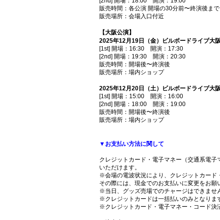
[2nd] 開場：18:00 開演：19:00
販売時間：各公演 開場の30分前〜終演後まで
販売場所：会場入口付近
【大阪公演】
2025年12月19日（金）ビルボードライブ大
[1st] 開場：16:30 開演：17:30
[2nd] 開場：19:30 開演：20:30
販売時間：開場後〜終演後
販売場所：場内ショップ
2025年12月20日（土）ビルボードライブ大
[1st] 開場：15:00 開演：16:00
[2nd] 開場：18:00 開演：19:00
販売時間：開場後〜終演後
販売場所：場内ショップ
▼お支払い方法に関して
クレジットカード・電子マネー（交通系電子マネー/iD/楽天E
いただけます。
※会場の電波状況により、クレジットカード
その際には、現金でのお支払いに変更をお願
※当日、グッズ売場でのチャージはできませ
※クレジットカードは一括払いのみとなりま
※クレジットカード・電子マネー・コード決