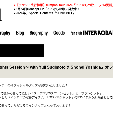
●【チケット先行情報】flumpool tour 2026「ここからの歌」（7/14更新
●6月24日Concept EP「ここからの歌」発売中！
●2026年、Special Contents『SONG GIFT』
hts Session〜 with Yuji Sugimoto & Shohei Yos
ツアーのオフィシャルグッズが完成いたしました！
ちで暖かく使って欲しい「スープマグ&スプーンセット」と「ブランケット」、
したメインロゴの定番アイテム「LOGO マグネット」の3アイテムを新商品とし
で使っていただけるラインナップとなっております！