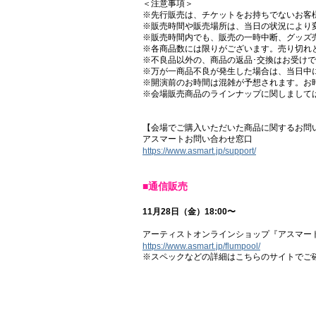
＜注意事項＞
※先行販売は、チケットをお持ちでないお客
※販売時間や販売場所は、当日の状況により
※販売時間内でも、販売の一時中断、グッズ
※各商品数には限りがございます。売り切れ
※不良品以外の、商品の返品･交換はお受け
※万が一商品不良が発生した場合は、当日中
※開演前のお時間は混雑が予想されます。お
※会場販売商品のラインナップに関しまして
【会場でご購入いただいた商品に関するお問
アスマートお問い合わせ窓口
https://www.asmart.jp/support/
■通信販売
11月28日（金）18:00〜
アーティストオンラインショップ『アスマート』内 f
https://www.asmart.jp/flumpool/
※スペックなどの詳細はこちらのサイトでご