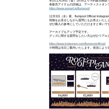
本日11月28日（金）18:00より予約販売開始
各販売アイテムの詳細は、アーティストオンライン
https://www.asmart.jp/flumpool/
12月3日（水）夜、flumpool Officia
現物をお見せしながら質問にもお答えいたし
ぜひ購入の参考にしていただけますと幸いで
アーカイブもアップ予定です。
グッズに関する質問をしたい方はぜひリアル
https://www.instagram.com/flumpoolofficial/
※時間は当日ご案内いたします。状況により