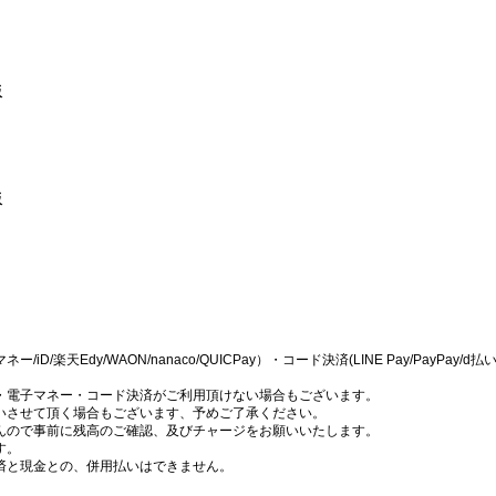
阪
阪
dy/WAON/nanaco/QUICPay）・コード決済(LINE Pay/PayPay/d払い/au P
・電子マネー・コード決済がご利用頂けない場合もございます。
いさせて頂く場合もございます、予めご了承ください。
んので事前に残高のご確認、及びチャージをお願いいたします。
す。
済と現金との、併用払いはできません。