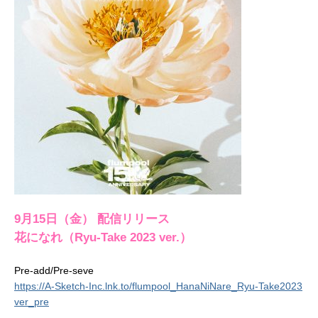
9月15日（金） 配信リリース
花になれ（Ryu-Take 2023 ver.）
Pre-add/Pre-seve
https://A-Sketch-Inc.lnk.to/flumpool_HanaNiNare_Ryu-Take2023
ver_pre